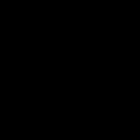
No Comments
Back Top
Leave a comment